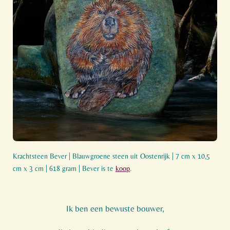
Krachtsteen Bever | Blauwgroene steen uit Oostenrijk | 7 cm x 10,5
cm x 3 cm | 618 gram | Bever is te
koop
.
Ik ben een bewuste bouwer,