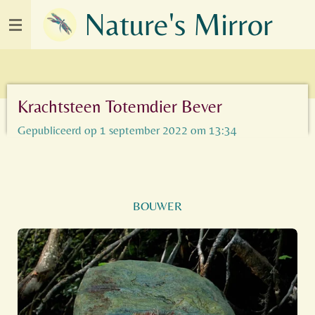
Nature's Mirror
Ga
direct
naar
de
hoofdinhoud
Krachtsteen Totemdier Bever
Gepubliceerd op 1 september 2022 om 13:34
BOUWER