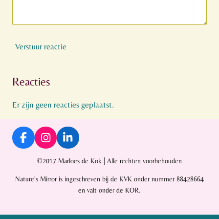
Verstuur reactie
Reacties
Er zijn geen reacties geplaatst.
F
I
L
a
n
i
c
s
n
©2017 Marloes de Kok | Alle rechten voorbehouden
e
t
k
Nature's Mirror is ingeschreven bij de KVK onder nummer 88428664
b
a
e
o
g
d
en valt onder de KOR.
o
r
I
k
a
n