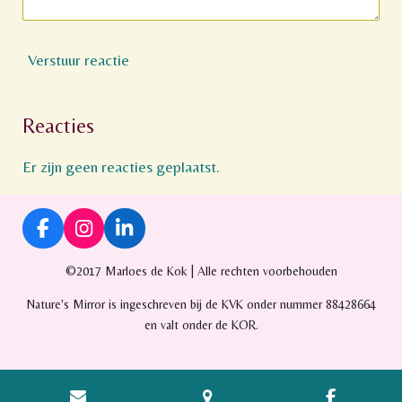
Verstuur reactie
Reacties
Er zijn geen reacties geplaatst.
F
I
L
a
n
i
c
s
n
©2017 Marloes de Kok | Alle rechten voorbehouden
e
t
k
Nature's Mirror is ingeschreven bij de KVK onder nummer 88428664
b
a
e
o
g
d
en valt onder de KOR.
o
r
I
k
a
n
m