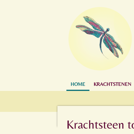
Ga
direct
naar
de
hoofdinhoud
HOME
KRACHTSTENEN
Krachtsteen t