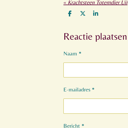
«
Krachtsteen Totemdier Uil
D
D
S
e
e
h
l
e
a
Reactie plaatsen
e
l
r
n
e
Naam *
E-mailadres *
Bericht *