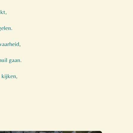
jkt,
gelen.
waarheid,
huil gaan.
 kijken,