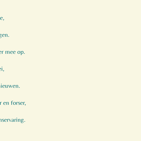
e,
gen.
er mee op.
i,
nieuwen.
 en forser,
nservaring.