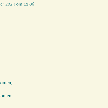
ber 2023 om 11:06
 komen,
tromen.