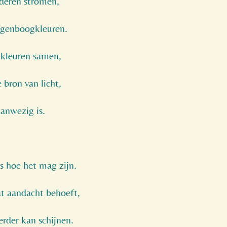
aderen stromen,
egenboogkleuren.
gkleuren samen,
 bron van licht,
aanwezig is.
is hoe het mag zijn.
at aandacht behoeft,
erder kan schijnen.