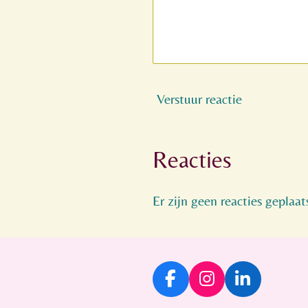
Verstuur reactie
Reacties
Er zijn geen reacties geplaat
F
I
L
a
n
i