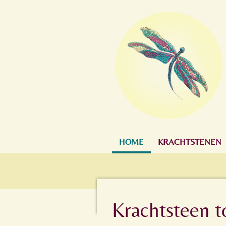
Ga
direct
naar
de
hoofdinhoud
HOME
KRACHTSTENEN
Krachtsteen t