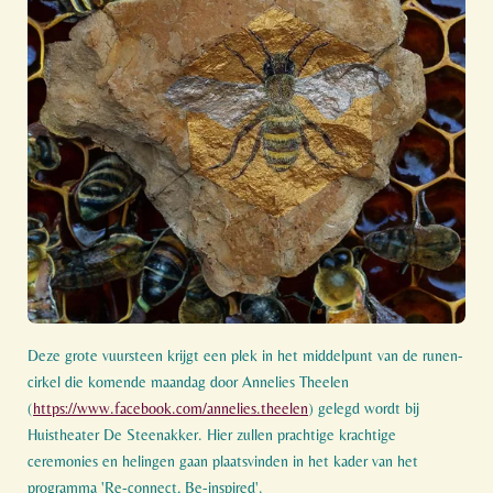
Deze grote vuursteen krijgt een plek in het middelpunt van de runen-
cirkel die komende maandag door Annelies Theelen
(
https://www.facebook.com/annelies.theelen
) gelegd wordt bij
Huistheater De Steenakker.
Hier zullen prachtige krachtige
ceremonies en helingen gaan plaatsvinden in het kader van het
programma 'Re-connect, Be-inspired'.