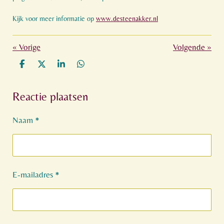
Kijk voor meer informatie op
www.desteenakker.nl
«
Vorige
Volgende
»
D
D
S
D
e
e
h
e
l
e
a
l
Reactie plaatsen
e
l
r
e
n
e
n
Naam *
E-mailadres *