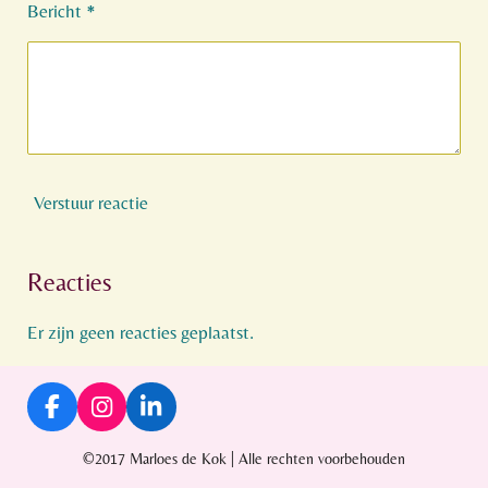
Bericht *
Verstuur reactie
Reacties
Er zijn geen reacties geplaatst.
F
I
L
a
n
i
c
s
n
©2017 Marloes de Kok | Alle rechten voorbehouden
e
t
k