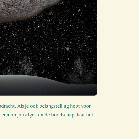
dracht. Als je ook belangstelling hebt voor
t een op jou afgestemde boodschap, laat het