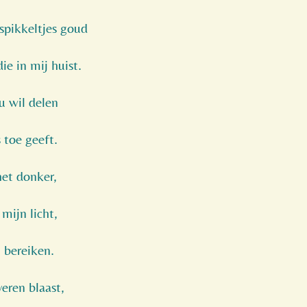
 spikkeltjes goud
ie in mij huist.
u wil delen
s toe geeft.
het donker,
 mijn licht,
 bereiken.
eren blaast,