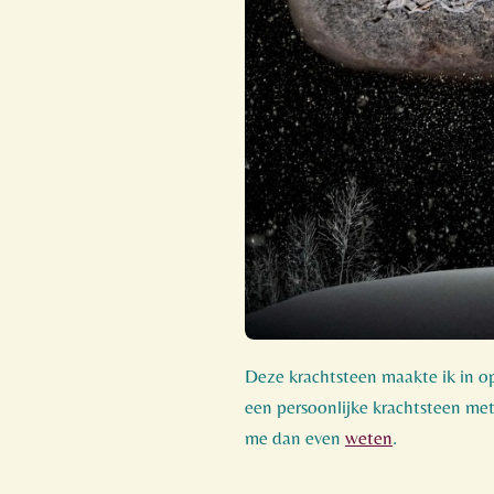
Deze krachtsteen maakte ik in op
een persoonlijke krachtsteen me
me dan even
weten
.