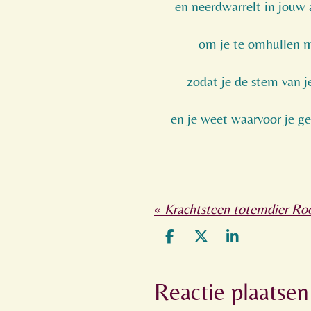
en neerdwarrelt in jouw
om je te omhullen me
zodat je de stem van j
en je weet waarvoor je g
«
Krachtsteen totemdier Ro
D
D
S
e
e
h
l
e
a
Reactie plaatsen
e
l
r
n
e