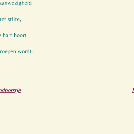
 aanwezigheid
t stilte,
e hart hoort
eroepen wordt.
odborstje