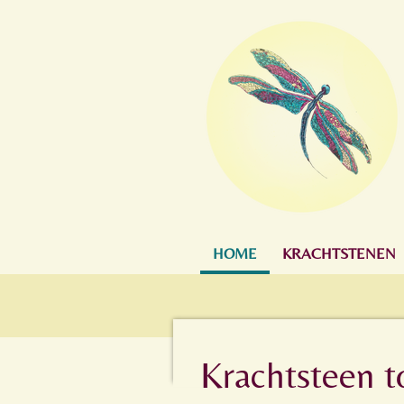
Ga
direct
naar
de
hoofdinhoud
HOME
KRACHTSTENEN
Krachtsteen 