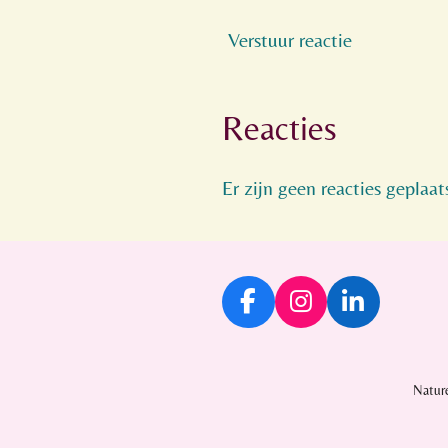
Verstuur reactie
Reacties
Er zijn geen reacties geplaat
F
I
L
a
n
i
c
s
n
e
t
k
Natur
b
a
e
o
g
d