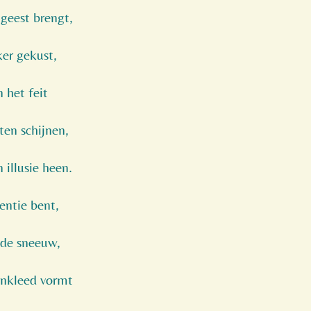
 geest brengt,
er gekust,
 het feit
aten schijnen,
 illusie heen.
sentie bent,
s de sneeuw,
enkleed vormt