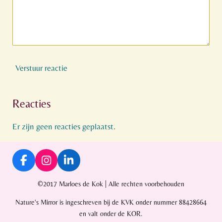
Verstuur reactie
Reacties
Er zijn geen reacties geplaatst.
F
I
L
a
n
i
c
s
n
©2017 Marloes de Kok | Alle rechten voorbehouden
e
t
k
Nature's Mirror is ingeschreven bij de KVK onder nummer 88428664
b
a
e
o
g
d
en valt onder de KOR.