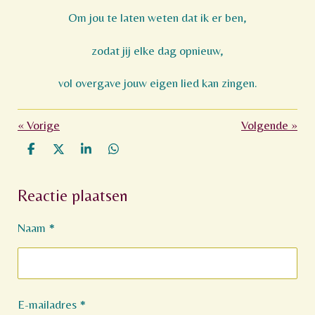
Om jou te laten weten dat ik er ben,
zodat jij elke dag opnieuw,
vol overgave jouw eigen lied kan zingen.
«
Vorige
Volgende
»
D
D
S
D
e
e
h
e
l
e
a
l
Reactie plaatsen
e
l
r
e
n
e
n
Naam *
E-mailadres *