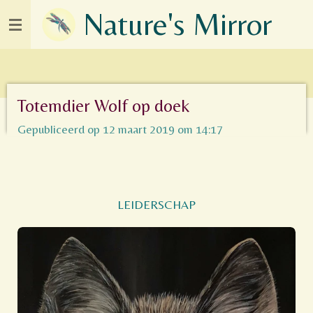
Nature's Mirror
Ga
direct
naar
de
hoofdinhoud
Totemdier Wolf op doek
Gepubliceerd op 12 maart 2019 om 14:17
LEIDERSCHAP