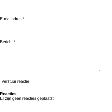
n
e
n
E-mailadres *
Bericht *
Verstuur reactie
Reacties
Er zijn geen reacties geplaatst.
F
I
L