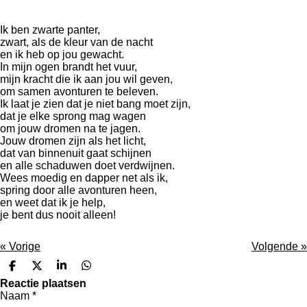
Ik ben zwarte panter,
zwart, als de kleur van de nacht
en ik heb op jou gewacht.
In mijn ogen brandt het vuur,
mijn kracht die ik aan jou wil geven,
om samen avonturen te beleven.
Ik laat je zien dat je niet bang moet zijn,
dat je elke sprong mag wagen
om jouw dromen na te jagen.
Jouw dromen zijn als het licht,
dat van binnenuit gaat schijnen
en alle schaduwen doet verdwijnen.
Wees moedig en dapper net als ik,
spring door alle avonturen heen,
en weet dat ik je help,
je bent dus nooit alleen!
«
Vorige
Volgende
»
D
D
S
D
e
e
h
e
Reactie plaatsen
l
e
a
l
Naam *
e
l
r
e