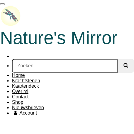
Ga
direct
naar
de
hoofdinhoud
Nature's Mirror
Home
Krachtstenen
Kaartendeck
Over mij
Contact
Shop
Nieuwsbrieven
Account