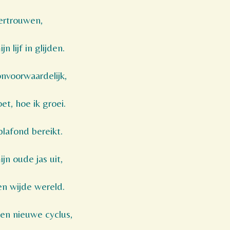
vertrouwen,
n lijf in glijden.
nvoorwaardelijk,
t, hoe ik groei.
plafond bereikt.
jn oude jas uit,
en wijde wereld.
en nieuwe cyclus,