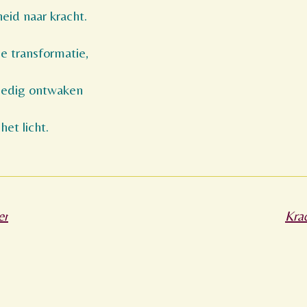
heid naar kracht.
 transformatie,
lledig ontwaken
et licht.
er
Kra