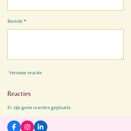
Bericht *
Verstuur reactie
Reacties
Er zijn geen reacties geplaatst.
F
I
L