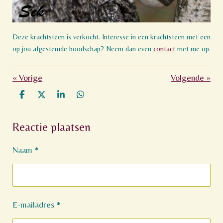
Deze krachtsteen is verkocht. Interesse in een krachtsteen met een
op jou afgestemde boodschap? Neem dan even
contact
met me op.
«
Vorige
Volgende
»
D
D
S
D
e
e
h
e
l
e
a
l
Reactie plaatsen
e
l
r
e
n
e
n
Naam *
E-mailadres *