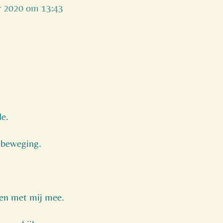
r 2020 om 13:43
e.
n beweging.
pen met mij mee.