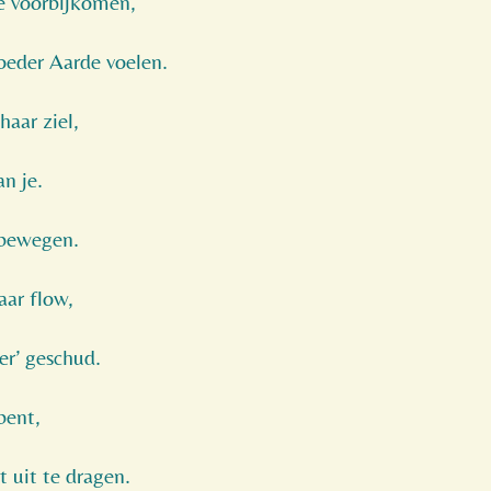
e voorbijkomen,
oeder Aarde voelen.
haar ziel,
n je.
ebewegen.
aar flow,
er’ geschud.
bent,
t uit te dragen.