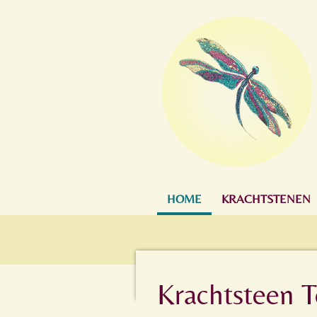
Ga
direct
naar
de
hoofdinhoud
HOME
KRACHTSTENEN
Krachtsteen 