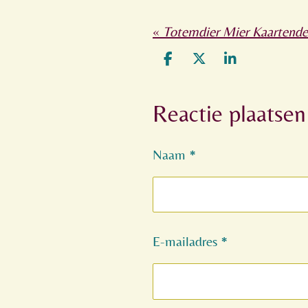
«
Totemdier Mier Kaartend
D
D
S
e
e
h
l
e
a
Reactie plaatsen
e
l
r
n
e
Naam *
E-mailadres *