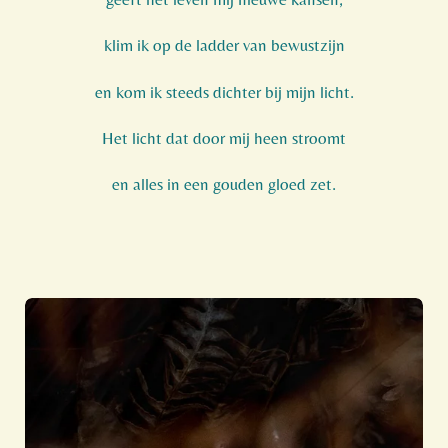
klim ik op de ladder van bewustzijn
en kom ik steeds dichter bij mijn licht.
Het licht dat door mij heen stroomt
en alles in een gouden gloed zet.