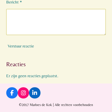
Bericht *
Verstuur reactie
Reacties
Er zijn geen reacties geplaatst.
F
I
L
a
n
i
c
s
n
©2017 Marloes de Kok | Alle rechten voorbehouden
e
t
k