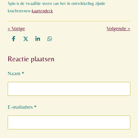
Spin is de twaalfde steen van het in ontwikkeling zijnde
krachtstenen-
kaartendeck
«
Vorige
Volgende
»
D
D
S
D
e
e
h
e
l
e
a
l
Reactie plaatsen
e
l
r
e
n
e
n
Naam *
E-mailadres *