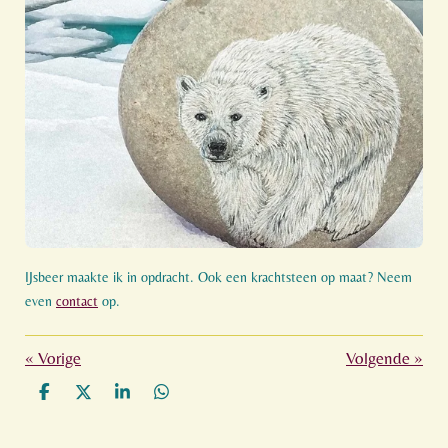
IJsbeer maakte ik in opdracht. Ook een krachtsteen op maat? Neem
even
contact
op.
«
Vorige
Volgende
»
D
D
S
D
e
e
h
e
l
e
a
l