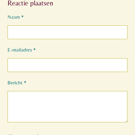
Reactie plaatsen
e
l
r
e
n
e
n
Naam *
E-mailadres *
Bericht *