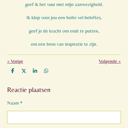
geef ik het vuur met mijn aanwezigheid.
Ik klop voor jou
een holte vol beloftes,
geef je de kracht om eruit te putten,
om een bron van inspiratie te zijn.
«
Vorige
Volgende
»
D
D
S
D
e
e
h
e
l
e
a
l
Reactie plaatsen
e
l
r
e
n
e
n
Naam *