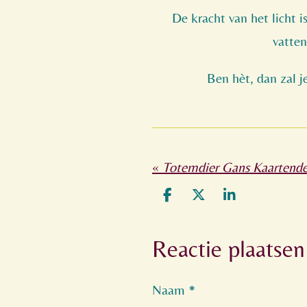
De kracht van het licht i
vatten
Ben hèt, dan zal j
«
Totemdier Gans Kaartend
D
D
S
e
e
h
l
e
a
Reactie plaatsen
e
l
r
n
e
Naam *