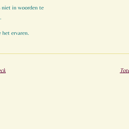
s niet in woorden te
.
e het ervaren.
eck
Tot