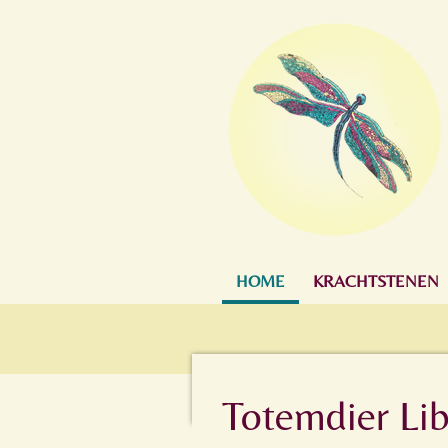
Ga
direct
naar
de
hoofdinhoud
HOME
KRACHTSTENEN
Totemdier Lib