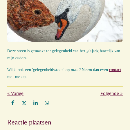
Deze steen is gemaakt ter gelegenheid van het 50-jarig huwelijk van
mijn ouders.
Wil je ook een 'gelegenheidssteen' op maat? Neem dan even
contact
met me op.
«
Vorige
Volgende
»
D
D
S
D
e
e
h
e
l
e
a
l
Reactie plaatsen
e
l
r
e
n
e
n