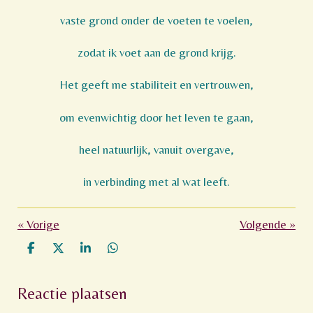
vaste grond onder de voeten te voelen,
zodat ik voet aan de grond krijg.
Het geeft me stabiliteit en vertrouwen,
om evenwichtig door het leven te gaan,
heel natuurlijk, vanuit overgave,
in verbinding met al wat leeft.
«
Vorige
Volgende
»
D
D
S
D
e
e
h
e
l
e
a
l
Reactie plaatsen
e
l
r
e
n
e
n