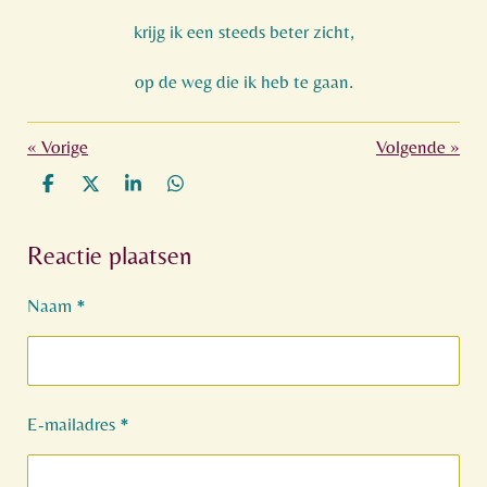
krijg ik een steeds beter zicht,
op de weg die ik heb te gaan.
«
Vorige
Volgende
»
D
D
S
D
e
e
h
e
l
e
a
l
Reactie plaatsen
e
l
r
e
n
e
n
Naam *
E-mailadres *