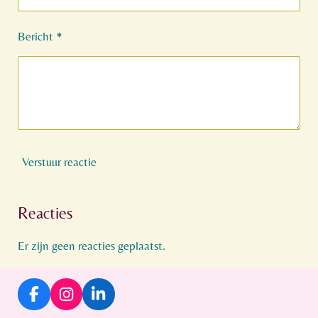
Bericht *
Verstuur reactie
Reacties
Er zijn geen reacties geplaatst.
F
I
L
a
n
i