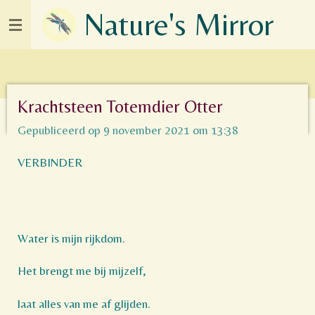
Nature's Mirror
Ga
direct
naar
de
hoofdinhoud
Krachtsteen Totemdier Otter
Gepubliceerd op 9 november 2021 om 13:38
VERBINDER
Water is mijn rijkdom.
Het brengt me bij mijzelf,
laat alles van me af glijden.