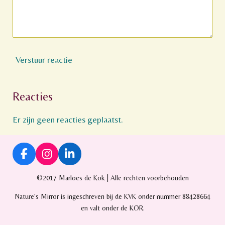
Verstuur reactie
Reacties
Er zijn geen reacties geplaatst.
F
I
L
a
n
i
c
s
n
©2017 Marloes de Kok | Alle rechten voorbehouden
e
t
k
Nature's Mirror is ingeschreven bij de KVK onder nummer 88428664
b
a
e
o
g
d
en valt onder de KOR.
o
r
I