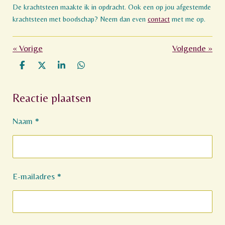
De krachtsteen maakte ik in opdracht. Ook een op jou afgestemde
krachtsteen met boodschap? Neem dan even
contact
met me op.
«
Vorige
Volgende
»
D
D
S
D
e
e
h
e
l
e
a
l
Reactie plaatsen
e
l
r
e
n
e
n
Naam *
E-mailadres *