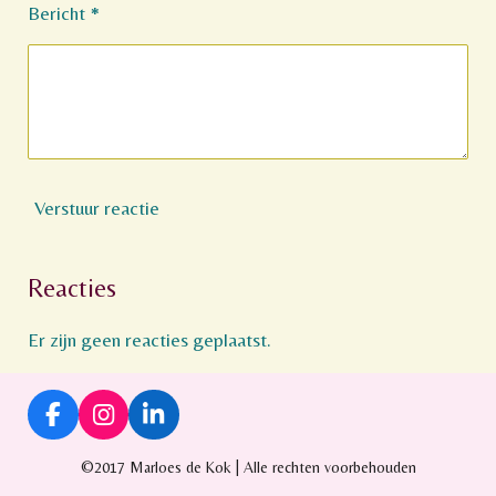
Bericht *
Verstuur reactie
Reacties
Er zijn geen reacties geplaatst.
F
I
L
a
n
i
c
s
n
©2017 Marloes de Kok | Alle rechten voorbehouden
e
t
k