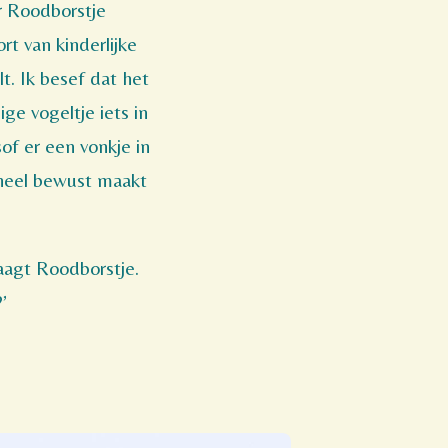
ar Roodborstje
rt van kinderlijke
t. Ik besef dat het
ige vogeltje iets in
of er een vonkje in
 heel bewust maakt
raagt Roodborstje.
’