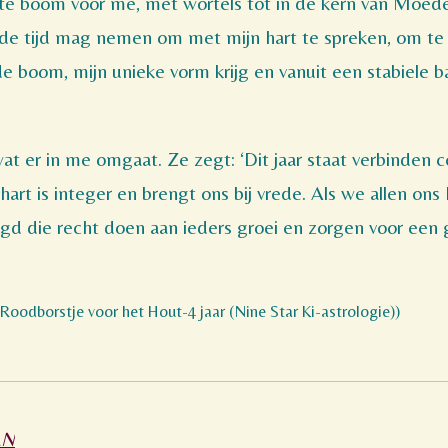
ote boom voor me, met wortels tot in de kern van Moede
k de tijd mag nemen om met mijn hart te spreken, om te
 de boom, mijn unieke vorm krijg en vanuit een stabiele b
wat er in me omgaat. Ze zegt: ‘Dit jaar staat verbinden ce
art is integer en brengt ons bij vrede. Als we allen ons
d die recht doen aan ieders groei en zorgen voor een 
Roodborstje voor het Hout-4 jaar (Nine Star Ki-astrologie))
AN