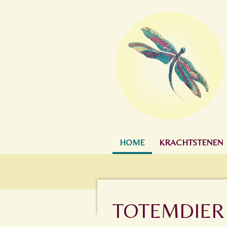
Ga
direct
naar
de
hoofdinhoud
HOME
KRACHTSTENEN
TOTEMDIER 