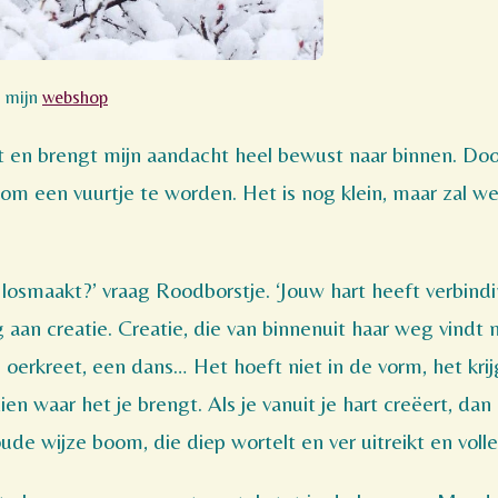
n mijn
webshop
rt en brengt mijn aandacht heel bewust naar binnen. D
 om een vuurtje te worden. Het is nog klein, maar zal w
je losmaakt?’ vraag Roodborstje. ‘Jouw hart heeft verbind
 aan creatie. Creatie, die van binnenuit haar weg vindt n
n oerkreet, een dans… Het hoeft niet in de vorm, het krij
en waar het je brengt. Als je vanuit je hart creëert, dan
de wijze boom, die diep wortelt en ver uitreikt en volledi