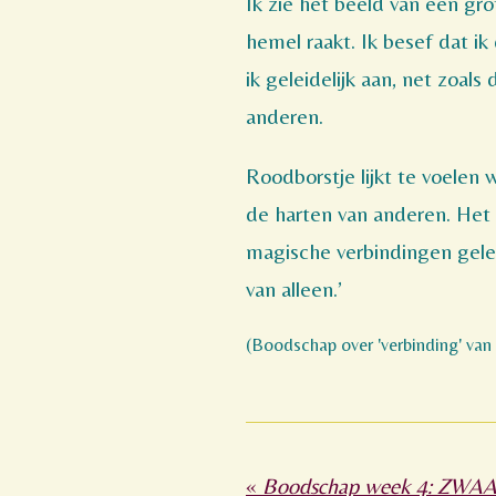
Ik zie het beeld van een gr
hemel raakt. Ik besef dat i
ik geleidelijk aan, net zoals
anderen.
Roodborstje lijkt te voelen 
de harten van anderen. Het h
magische verbindingen geleg
van alleen.’
(Boodschap over 'verbinding' van 
«
Boodschap week 4: ZWA