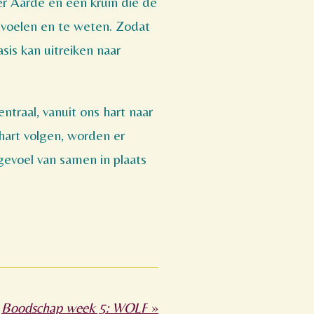
r Aarde en een kruin die de
 voelen en te weten. Zodat
asis kan uitreiken naar
ntraal, vanuit ons hart naar
 hart volgen, worden er
gevoel van samen in plaats
Boodschap week 5: WOLF
»