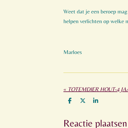
Weet dat je een beroep mag 
helpen verlichten op welke 
Marloes
«
TOTEMDIER HOUT-4 JA
D
D
S
e
e
h
l
e
a
Reactie plaatsen
e
l
r
n
e