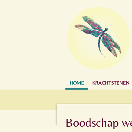
Ga
direct
naar
de
hoofdinhoud
HOME
KRACHTSTENEN
Boodschap w