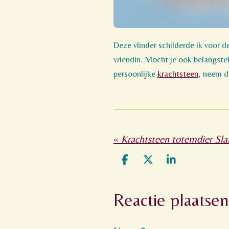
Deze vlinder schilderde ik voor d
vriendin. Mocht je ook belangste
persoonlijke
krachtsteen
, neem 
«
Krachtsteen totemdier Sl
D
D
S
e
e
h
l
e
a
Reactie plaatsen
e
l
r
n
e