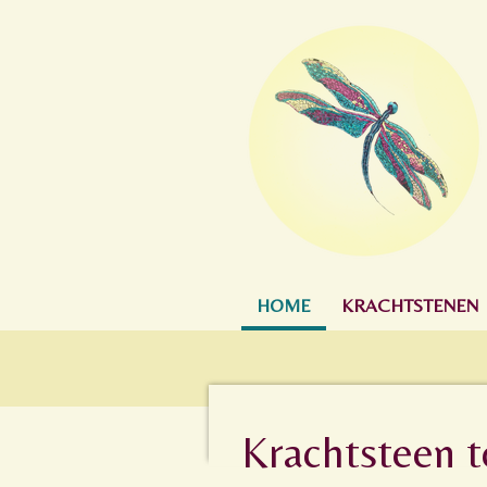
Ga
direct
naar
de
hoofdinhoud
HOME
KRACHTSTENEN
Krachtsteen 