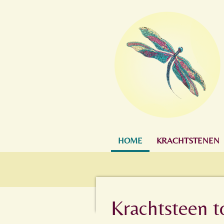
Ga
direct
naar
de
hoofdinhoud
HOME
KRACHTSTENEN
Krachtsteen 