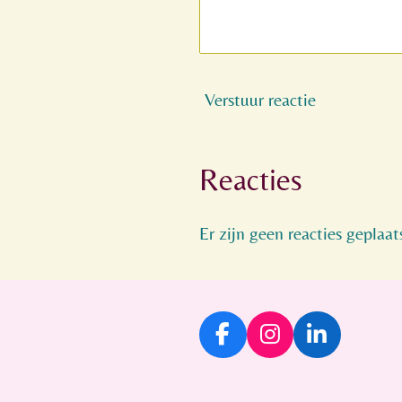
Verstuur reactie
Reacties
Er zijn geen reacties geplaat
F
I
L
a
n
i
c
s
n