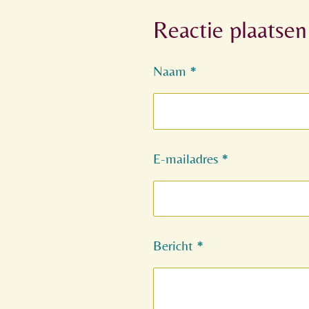
l
e
a
Reactie plaatsen
e
l
r
n
e
Naam *
E-mailadres *
Bericht *