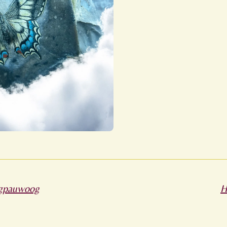
agpauwoog
H