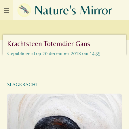
Nature's Mirror
Ga
direct
naar
de
hoofdinhoud
Krachtsteen Totemdier Gans
Gepubliceerd op 20 december 2018 om 14:35
SLAGKRACHT