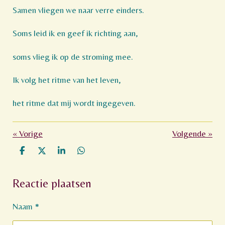
Samen vliegen we naar verre einders.
Soms leid ik en geef ik richting aan,
soms vlieg ik op de stroming mee.
Ik volg het ritme van het leven,
het ritme dat mij wordt ingegeven.
«
Vorige
Volgende
»
D
D
S
D
e
e
h
e
l
e
a
l
Reactie plaatsen
e
l
r
e
n
e
n
Naam *