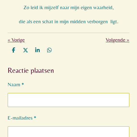
Zo leid ik mijzelf naar mijn eigen waarheid,
die als een schat in mijn midden verborgen
ligt.
«
Vorige
Volgende
»
D
D
S
D
e
e
h
e
l
e
a
l
Reactie plaatsen
e
l
r
e
n
e
n
Naam *
E-mailadres *