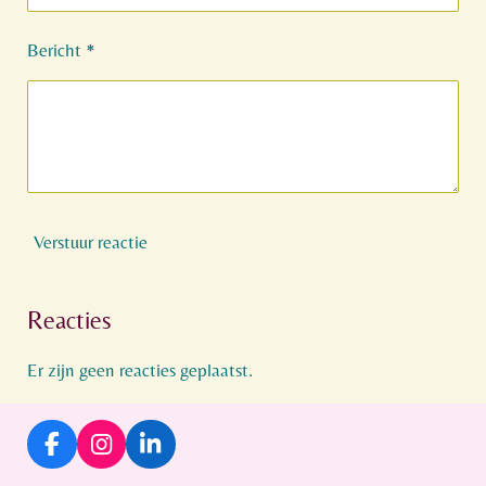
Bericht *
Verstuur reactie
Reacties
Er zijn geen reacties geplaatst.
F
I
L
a
n
i