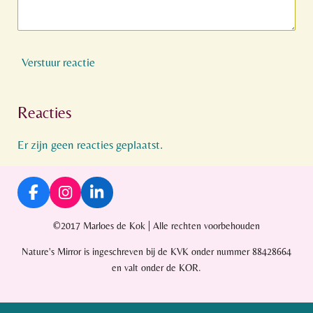
Verstuur reactie
Reacties
Er zijn geen reacties geplaatst.
F
I
L
a
n
i
c
s
n
©2017 Marloes de Kok | Alle rechten voorbehouden
e
t
k
Nature's Mirror is ingeschreven bij de KVK onder nummer 88428664
b
a
e
o
g
d
en valt onder de KOR.
o
r
I
k
a
n
m