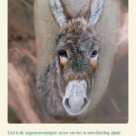
Ezel is de negenentwintigste steen van het in ontwikkeling zijnde