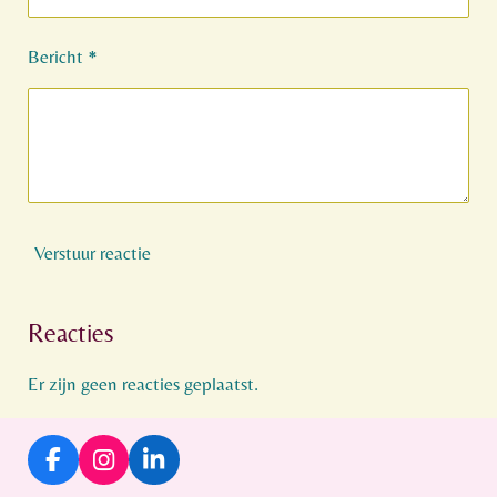
Bericht *
Verstuur reactie
Reacties
Er zijn geen reacties geplaatst.
F
I
L
a
n
i