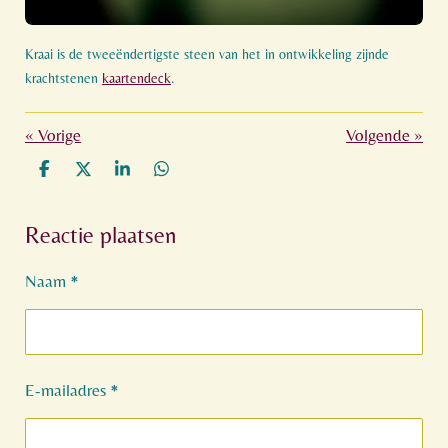
Kraai is de tweeëndertigste steen van het in ontwikkeling zijnde
krachtstenen
kaartendeck
.
«
Vorige
Volgende
»
D
D
S
D
e
e
h
e
l
e
a
l
Reactie plaatsen
e
l
r
e
n
e
n
Naam *
E-mailadres *